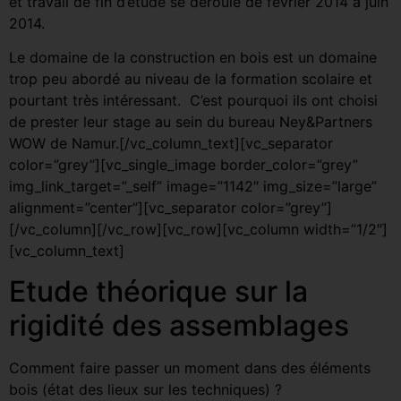
et travail de fin d’étude se déroule de février 2014 à juin
2014.
Le domaine de la construction en bois est un domaine
trop peu abordé au niveau de la formation scolaire et
pourtant très intéressant. C’est pourquoi ils ont choisi
de prester leur stage au sein du bureau Ney&Partners
WOW de Namur.[/vc_column_text][vc_separator
color=”grey”][vc_single_image border_color=”grey”
img_link_target=”_self” image=”1142″ img_size=”large”
alignment=”center”][vc_separator color=”grey”]
[/vc_column][/vc_row][vc_row][vc_column width=”1/2″]
[vc_column_text]
Etude théorique sur la
rigidité des assemblages
Comment faire passer un moment dans des éléments
bois (état des lieux sur les techniques) ?