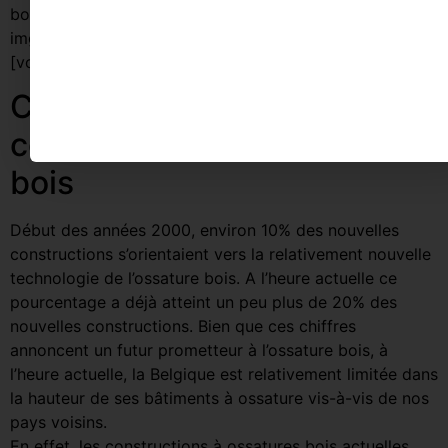
border_color=”grey” img_link_target=”_self”
img_size=”large”][/vc_column][vc_column width=”1/2″]
[vc_column_text]
Contreventement des
constructions à ossature
bois
Début des années 2000, environ 10% des nouvelles
constructions s’orientaient vers la relativement nouvelle
technologie de l’ossature bois. A l’heure actuelle ce
pourcentage a déjà atteint un peu plus de 20% des
nouvelles constructions. Bien que ces chiffres
annoncent un futur prometteur à l’ossature bois, à
l’heure actuelle, la Belgique est relativement limitée dans
la hauteur de ses bâtiments à ossature vis-à-vis de nos
pays voisins.
En effet, les constructions à ossatures bois actuelles