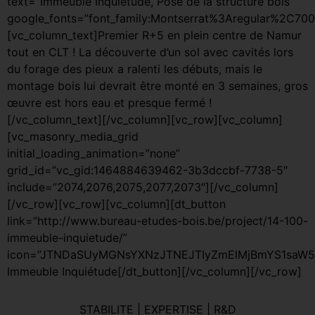
text=”Immeuble Inquiétude, Pose de la structure bois”
google_fonts=”font_family:Montserrat%3Aregular%2C70
[vc_column_text]Premier R+5 en plein centre de Namur
tout en CLT ! La découverte d’un sol avec cavités lors
du forage des pieux a ralenti les débuts, mais le
montage bois lui devrait être monté en 3 semaines, gros
œuvre est hors eau et presque fermé !
[/vc_column_text][/vc_column][vc_row][vc_column]
[vc_masonry_media_grid
initial_loading_animation=”none”
grid_id=”vc_gid:1464884639462-3b3dccbf-7738-5″
include=”2074,2076,2075,2077,2073″][/vc_column]
[/vc_row][vc_row][vc_column][dt_button
link=”http://www.bureau-etudes-bois.be/project/14-100-
immeuble-inquietude/”
icon=”JTNDaSUyMGNsYXNzJTNEJTIyZmElMjBmYS1saW5r
Immeuble Inquiétude[/dt_button][/vc_column][/vc_row]
STABILITE | EXPERTISE | R&D