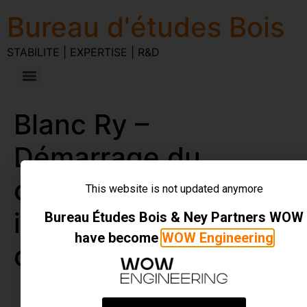
Bureau d'études Bois
STABILITE | EXPERTISE | R&D
Blanc Ry –
Démarrage du
chantier avec
This website is not updated anymore
isolation en béton de
Bureau Études Bois & Ney Partners WOW
have become
WOW Engineering
chanvre-chaux
STABILITE | EXPERTISE | R&D