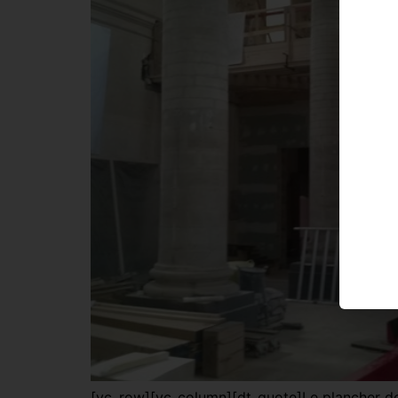
[vc_row][vc_column][dt_quote]Le plancher de l