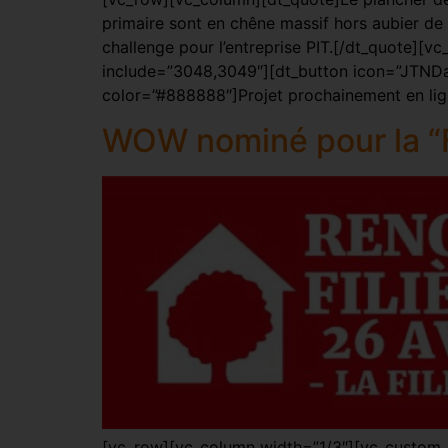
primaire sont en chêne massif hors aubier de 
challenge pour l’entreprise PIT.[/dt_quote]
include=”3048,3049″][dt_button icon=”J
color=”#888888″]Projet prochainement en lig
WOW nominé pour la “F
[vc_row][vc_column width=”1/3″][vc_custom_h