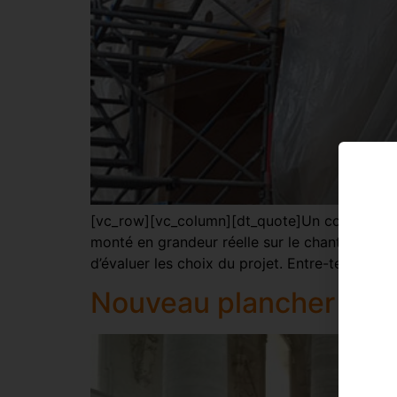
[vc_row][vc_column][dt_quote]Un coin de bâtim
monté en grandeur réelle sur le chantier. Il se
d’évaluer les choix du projet. Entre-temps le 
Nouveau plancher pour 