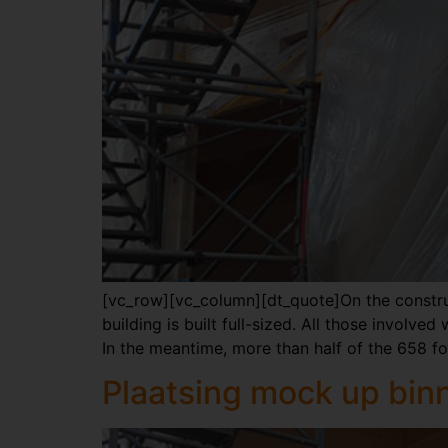
[vc_row][vc_column][dt_quote]On the construct
building is built full-sized. All those involv
In the meantime, more than half of the 658 f
Plaatsing mock up bin