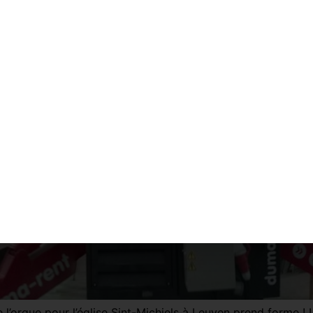
’orgue pour l’église Sint-Michiels à Leuven prend forme ! 