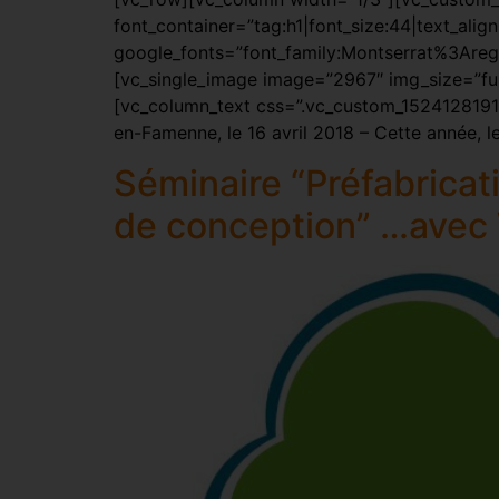
font_container=”tag:h1|font_size:44|text_alig
google_fonts=”font_family:Montserrat%3Are
[vc_single_image image=”2967″ img_size=”fu
[vc_column_text css=”.vc_custom_15241281916
en-Famenne, le 16 avril 2018 – Cette année, l
Séminaire “Préfabricati
de conception” …ave