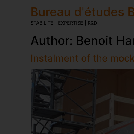
Bureau d'études B
STABILITE | EXPERTISE | R&D
Author:
Benoit Ha
Instalment of the mock