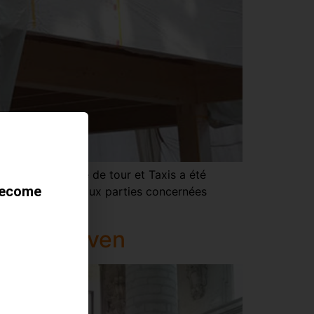
time sur le site de tour et Taxis a été
become
res pour permettre aux parties concernées
els à Leuven