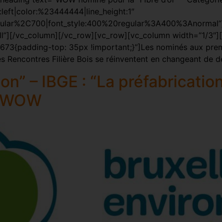
n:left|color:%23444444|line_height:1″
gular%2C700|font_style:400%20regular%3A400%3Anormal”]
ll”][/vc_column][/vc_row][vc_row][vc_column width=”1/3″]
73{padding-top: 35px !important;}”]Les nominés aux premi
es Rencontres Filière Bois se réinventent en changeant de d
on” – IBGE : “La préfabrication
c WOW