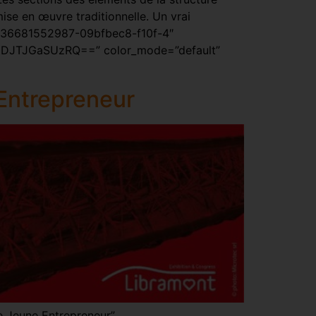
ise en œuvre traditionnelle. Un vrai
:1536681552987-09bfbec8-f10f-4″
DJTJGaSUzRQ==” color_mode=”default”
 Entrepreneur
e Jeune Entrepreneur”