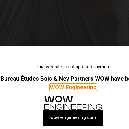
This website is not updated anymore
ent des futurs volumes intérieurs prévus dans la Gare Mari
Bureau Études Bois & Ney Partners WOW have 
ra habillé avec toutes les finitions extérieures et intérieu
chantier progresse et plus […]
WOW Engineering
l’orgue de l’église Sint-Michi
wow-engineering.com