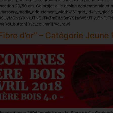
section 20/50 cm. Ce projet allie design contemporain et m
[vc_masonry_media_grid element_width=”6″ grid_id=”vc_gid
TNDaSUyMGNsYXNzJTNEJTIyZmElMjBmYS1saW5rJTIyJTNFJTN
ne[/dt_button][/vc_column][/vc_row]
ibre d’or” – Catégorie Jeune
eading text=”WOW nominé pour la “Fibre d’or“ – Catégori