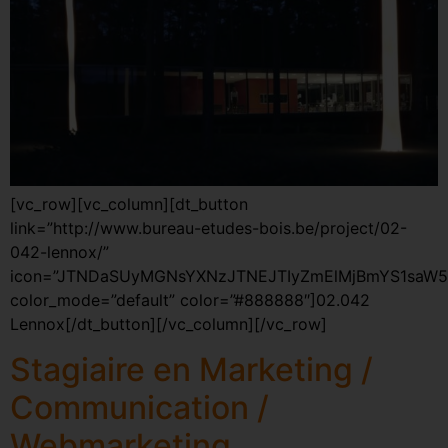
[vc_row][vc_column][dt_button
link=”http://www.bureau-etudes-bois.be/project/02-
042-lennox/”
icon=”JTNDaSUyMGNsYXNzJTNEJTIyZmElMjBmYS1saW5
color_mode=”default” color=”#888888″]02.042
Lennox[/dt_button][/vc_column][/vc_row]
Stagiaire en Marketing /
Communication /
Webmarketing