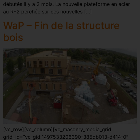
débutés il y a 2 mois. La nouvelle plateforme en acier
au R+2 perchée sur ces nouvelles […]
WaP – Fin de la structure
bois
[vc_row][vc_column][vc_masonry_media_grid
grid_id=”vc_gid:1497533206390-385db013-d414-0″