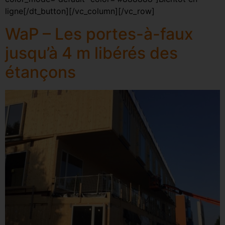
ligne[/dt_button][/vc_column][/vc_row]
WaP – Les portes-à-faux
jusqu’à 4 m libérés des
étançons