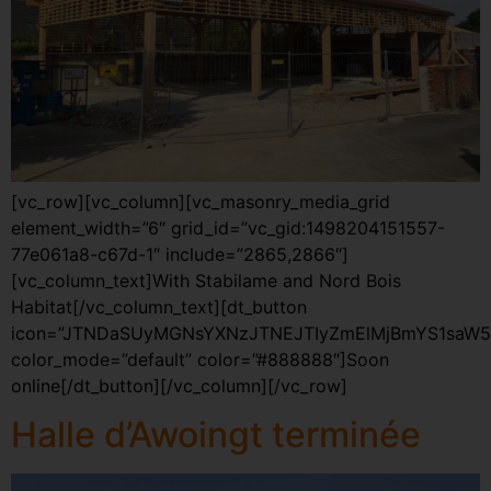
[vc_row][vc_column][vc_masonry_media_grid
element_width=”6″ grid_id=”vc_gid:1498204151557-
77e061a8-c67d-1″ include=”2865,2866″]
[vc_column_text]With Stabilame and Nord Bois
Habitat[/vc_column_text][dt_button
icon=”JTNDaSUyMGNsYXNzJTNEJTIyZmElMjBmYS1saW5
color_mode=”default” color=”#888888″]Soon
online[/dt_button][/vc_column][/vc_row]
Halle d’Awoingt terminée