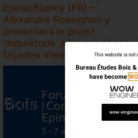
Epinal/Nancy (FR) –
Alexandre Rossignon y
présentera le projet
‘Inquiétude’ à Namur et ses
façades Vierendeel
This website is not
Bureau Études Bois 
have become
WO
wow-enginee