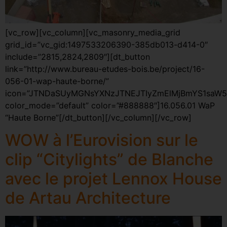
[vc_row][vc_column][vc_masonry_media_grid
grid_id=”vc_gid:1497533206390-385db013-d414-0″
include=”2815,2824,2809″][dt_button
link=”http://www.bureau-etudes-bois.be/project/16-
056-01-wap-haute-borne/”
icon=”JTNDaSUyMGNsYXNzJTNEJTIyZmElMjBmYS1saW5
color_mode=”default” color=”#888888″]16.056.01 WaP
“Haute Borne”[/dt_button][/vc_column][/vc_row]
WOW à l’Eurovision sur le
clip “Citylights” de Blanche
avec le projet Lennox House
de Artau Architecture