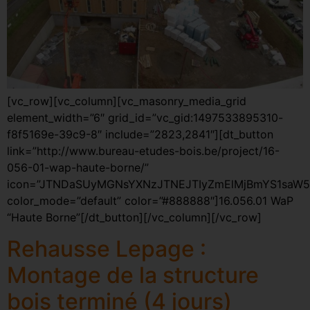
[vc_row][vc_column][vc_masonry_media_grid
element_width=”6″ grid_id=”vc_gid:1497533895310-
f8f5169e-39c9-8″ include=”2823,2841″][dt_button
link=”http://www.bureau-etudes-bois.be/project/16-
056-01-wap-haute-borne/”
icon=”JTNDaSUyMGNsYXNzJTNEJTIyZmElMjBmYS1saW5
color_mode=”default” color=”#888888″]16.056.01 WaP
“Haute Borne”[/dt_button][/vc_column][/vc_row]
Rehausse Lepage :
Montage de la structure
bois terminé (4 jours)