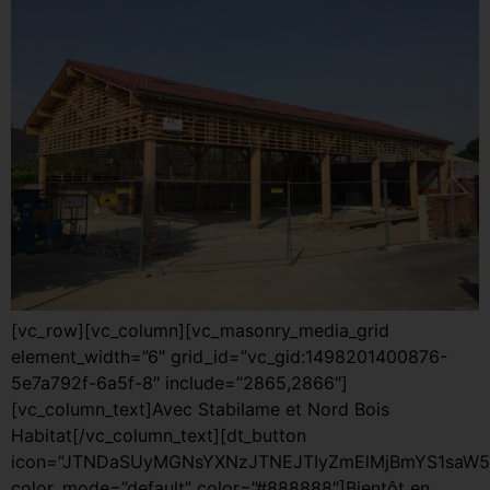
[vc_row][vc_column][vc_masonry_media_grid
element_width=”6″ grid_id=”vc_gid:1498201400876-
5e7a792f-6a5f-8″ include=”2865,2866″]
[vc_column_text]Avec Stabilame et Nord Bois
Habitat[/vc_column_text][dt_button
icon=”JTNDaSUyMGNsYXNzJTNEJTIyZmElMjBmYS1saW5
color_mode=”default” color=”#888888″]Bientôt en