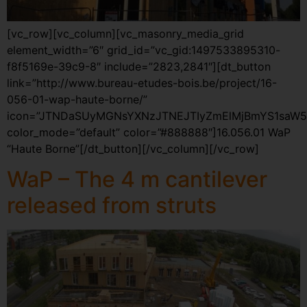
[vc_row][vc_column][vc_masonry_media_grid
element_width=”6″ grid_id=”vc_gid:1497533895310-
f8f5169e-39c9-8″ include=”2823,2841″][dt_button
link=”http://www.bureau-etudes-bois.be/project/16-
056-01-wap-haute-borne/”
icon=”JTNDaSUyMGNsYXNzJTNEJTIyZmElMjBmYS1saW5
color_mode=”default” color=”#888888″]16.056.01 WaP
“Haute Borne”[/dt_button][/vc_column][/vc_row]
WaP – The 4 m cantilever
released from struts