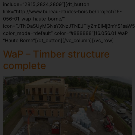
include=”2815,2824,2809″][dt_button
link=”http://www.bureau-etudes-bois.be/project/16-
056-01-wap-haute-borne/”
icon=”JTNDaSUyMGNsYXNzJTNEJTIyZmElMjBmYS1saW5
color_mode=”default” color=”#888888″]16.056.01 WaP
“Haute Borne”[/dt_button][/vc_column][/vc_row]
WaP – Timber structure
complete