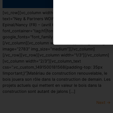
[vc_row][vc_column width=”1/3″][vc_custom_heading
text=”Ney & Partners WOW présent au Forum Bois,
Epinal/Nancy (FR) – (avril 6, 2017)”
font_container=”tag:h1|font_size:44|text_align:left|color:
google_fonts=”font_family:Montserrat%3Aregular%2C70
[/vc_column][vc_column width=”2/3″][vc_single_image
image=”2783″ img_size=”medium”][/vc_column]
[/vc_row][vc_row][vc_column width=”1/3″][/vc_column]
[vc_column width=”2/3″][vc_column_text
css=”.vc_custom_1491500181568{padding-top: 35px
!important;}”]Matériau de construction renouvelable, le
bois jouera son rôle dans la construction de demain. Les
projets actuels qui mettent en valeur le bois dans la
construction sont autant de jalons […]
Next
→