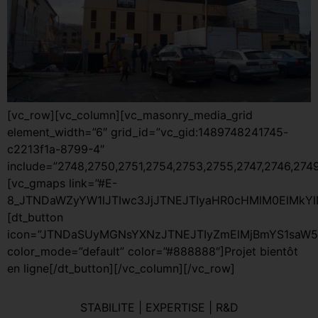
[vc_row][vc_column][vc_masonry_media_grid
element_width=”6″ grid_id=”vc_gid:1489748241745-
c2213f1a-8799-4″
include=”2748,2750,2751,2754,2753,2755,2747,2746,274
[vc_gmaps link=”#E-
8_JTNDaWZyYW1lJTIwc3JjJTNEJTIyaHR0cHMlM0ElMk
[dt_button
icon=”JTNDaSUyMGNsYXNzJTNEJTIyZmElMjBmYS1saW5
color_mode=”default” color=”#888888″]Projet bientôt
en ligne[/dt_button][/vc_column][/vc_row]
STABILITE | EXPERTISE | R&D