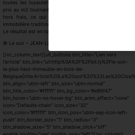
toutes les tuyauteries. Mon objectif est d’arriver à un
prix au m2 tournant autour de 1.400 euros hors TVA et
hors frais, ce qui est équivalent à de la promotion
immobilière traditionnelle. »
Le résultat est en tout cas efficace et surprenant !
© Le soir – JEAN-LUC BODEUX
[/vc_column_text][ult_buttons btn_title=”Lien vers
l’article” btn_link=”url:http%3A%2F%2Fbit.ly%2Fle-soir-
le-plus-haut-immeuble-en-bois-de-
Belgique|title:Article%20Le%20soir%20%22Les%20Closi
btn_align=”ubtn-left” btn_size=”ubtn-normal”
btn_title_color=”#ffffff” btn_bg_color=”#e86f47″
btn_hover=”ubtn-no-hover-bg” btn_anim_effect=”none”
icon=”Defaults-chain” icon_size=”32″
icon_color=”#ffffff” btn_icon_pos=”ubtn-sep-icon-left-
push” btn_border_size=”1″ btn_radius=”3″
btn_shadow_size=”5″ btn_shadow_click=”off”
enable_tooltip=”yes” tooltip_pos=”left”][/vc_column]