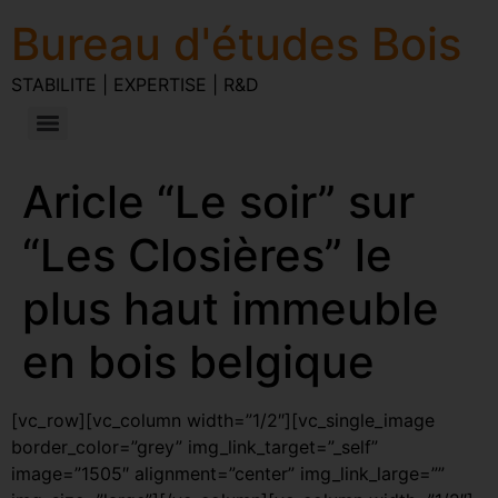
Bureau d'études Bois
STABILITE | EXPERTISE | R&D
Aricle “Le soir” sur
“Les Closières” le
plus haut immeuble
en bois belgique
[vc_row][vc_column width=”1/2″][vc_single_image
border_color=”grey” img_link_target=”_self”
image=”1505″ alignment=”center” img_link_large=””