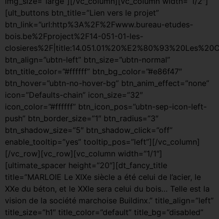
img_size=”large”][/vc_column][vc_column width=”1/2″]
[ult_buttons btn_title=”Lien vers le projet”
btn_link=”url:http%3A%2F%2Fwww.bureau-etudes-
bois.be%2Fproject%2F14-051-01-les-
closieres%2F|title:14.051.01%20%E2%80%93%20Les%20C
btn_align=”ubtn-left” btn_size=”ubtn-normal”
btn_title_color=”#ffffff” btn_bg_color=”#e86f47″
btn_hover=”ubtn-no-hover-bg” btn_anim_effect=”none”
icon=”Defaults-chain” icon_size=”32″
icon_color=”#ffffff” btn_icon_pos=”ubtn-sep-icon-left-
push” btn_border_size=”1″ btn_radius=”3″
btn_shadow_size=”5″ btn_shadow_click=”off”
enable_tooltip=”yes” tooltip_pos=”left”][/vc_column]
[/vc_row][vc_row][vc_column width=”1/1″]
[ultimate_spacer height=”20″][dt_fancy_title
title=”MARLOIE Le XIXe siècle a été celui de l’acier, le
XXe du béton, et le XXIe sera celui du bois… Telle est la
vision de la société marchoise Buildinx.” title_align=”left”
title_size=”h1″ title_color=”default” title_bg=”disabled”