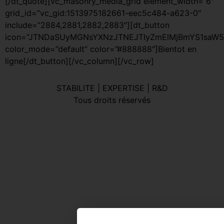
[/dt_quote][vc_masonry_media_grid element_width=”6″
grid_id=”vc_gid:1513975182661-eec5c484-a623-0″
include=”2884,2881,2882,2883″][dt_button
icon=”JTNDaSUyMGNsYXNzJTNEJTIyZmElMjBmYS1saW5
color_mode=”default” color=”#888888″]Bientot en
ligne[/dt_button][/vc_column][/vc_row]
STABILITE | EXPERTISE | R&D
Tous droits réservés