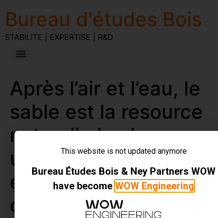
Bureau d'études Bois
STABILITE | EXPERTISE | R&D
Après l’air et l’eau, le
sable est la resource
naturelle la plus
This website is not updated anymore
utilisée ! Le béton
Bureau Études Bois & Ney Partners WOW
est le grand
have become
WOW Engineering
consommateur. La